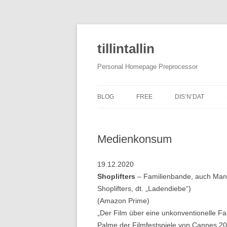
tillintallin
Personal Homepage Preprocessor
BLOG
FREE
DIS’N’DAT
Medienkonsum
19.12.2020
Shoplifters
– Familienbande, auch Manbi
Shoplifters, dt. „Ladendiebe“)
(Amazon Prime)
„Der Film über eine unkonventionelle F
Palme der Filmfestspiele von Cannes 20