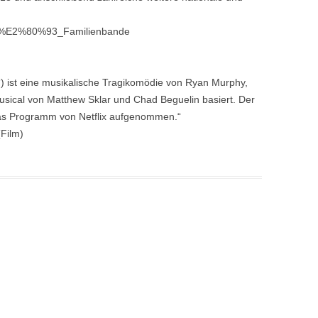
ters_%E2%80%93_Familienbande
l“) ist eine musikalische Tragikomödie von Ryan Murphy,
sical von Matthew Sklar und Chad Beguelin basiert. Der
as Programm von Netflix aufgenommen.“
(Film)