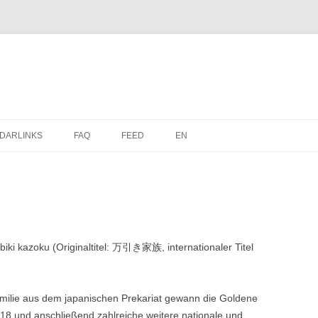
Zum
Inhalt
DARLINKS
FAQ
FEED
EN
springen
ki kazoku (Originaltitel: 万引き家族, internationaler Titel
amilie aus dem japanischen Prekariat gewann die Goldene
18 und anschließend zahlreiche weitere nationale und