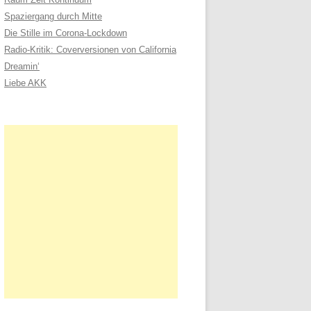
n
Spaziergang durch Mitte
a
Die Stille im Corona-Lockdown
c
Radio-Kritik: Coverversionen von California
h
Dreamin‘
:
Liebe AKK