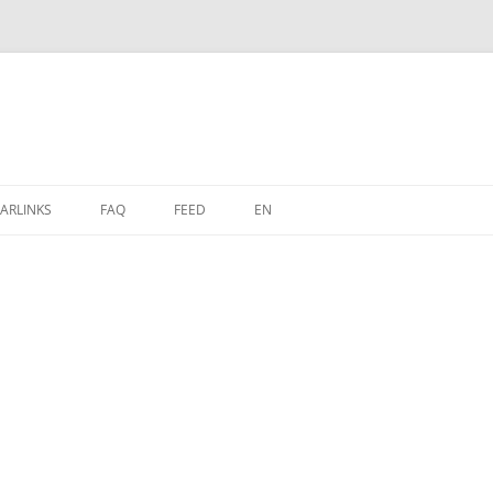
Zum
Inhalt
ARLINKS
FAQ
FEED
EN
springen