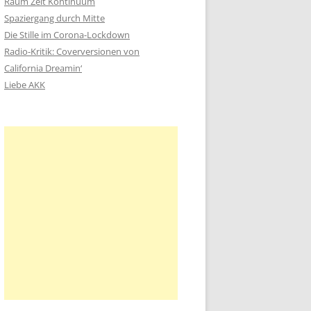
Raum Zeit Kontinuum
n
Spaziergang durch Mitte
a
Die Stille im Corona-Lockdown
c
Radio-Kritik: Coverversionen von
h
California Dreamin‘
:
Liebe AKK