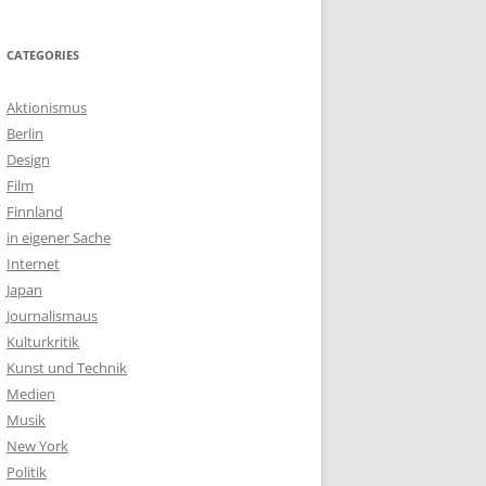
CATEGORIES
Aktionismus
Berlin
Design
Film
Finnland
in eigener Sache
Internet
Japan
Journalismaus
Kulturkritik
Kunst und Technik
Medien
Musik
New York
Politik