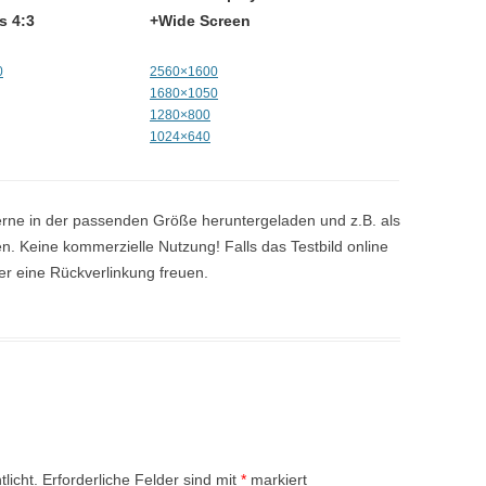
s 4:3
+Wide Screen
0
2560×1600
1680×1050
1280×800
1024×640
rne in der passenden Größe heruntergeladen und z.B. als
. Keine kommerzielle Nutzung! Falls das Testbild online
er eine Rückverlinkung freuen.
licht.
Erforderliche Felder sind mit
*
markiert