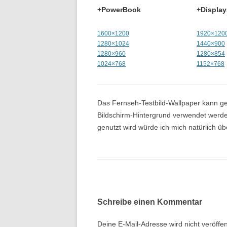
+PowerBook
+Display
1600×1200
1920×120
1280×1024
1440×900
1280×960
1280×854
1024×768
1152×768
Das Fernseh-Testbild-Wallpaper kann ge
Bildschirm-Hintergrund verwendet werden
genutzt wird würde ich mich natürlich üb
Schreibe einen Kommentar
Deine E-Mail-Adresse wird nicht veröffent