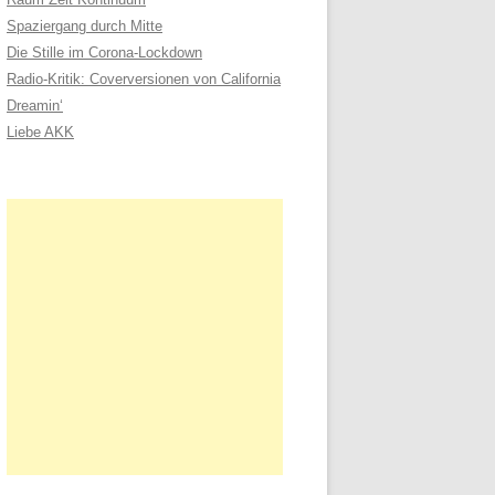
n
Spaziergang durch Mitte
a
Die Stille im Corona-Lockdown
c
Radio-Kritik: Coverversionen von California
h
Dreamin‘
:
Liebe AKK