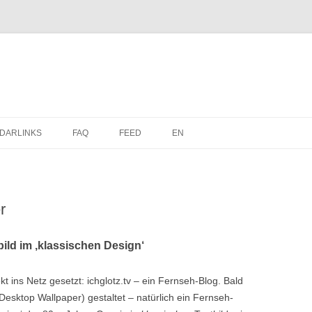
Zum
Inhalt
DARLINKS
FAQ
FEED
EN
springen
r
ild im ‚klassischen Design‘
t ins Netz gesetzt: ichglotz.tv – ein Fernseh-Blog. Bald
Desktop Wallpaper) gestaltet – natürlich ein Fernseh-