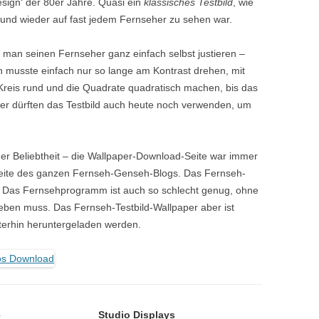
esign‘ der 80er Jahre. Quasi ein
klassisches Testbild
, wie
 und wieder auf fast jedem Fernseher zu sehen war.
e man seinen Fernseher ganz einfach selbst justieren –
n musste einfach nur so lange am Kontrast drehen, mit
Kreis rund und die Quadrate quadratisch machen, bis das
ker dürften das Testbild auch heute noch verwenden, um
ßer Beliebtheit – die Wallpaper-Download-Seite war immer
Seite des ganzen Fernseh-Genseh-Blogs. Das Fernseh-
t. Das Fernsehprogramm ist auch so schlecht genug, ohne
ben muss. Das Fernseh-Testbild-Wallpaper aber ist
erhin heruntergeladen werden.
e
Studio Displays