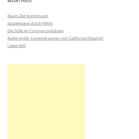
RECENT POSTS
e
n
Raum Zeit Kontinuum
n
Spaziergang durch Mitte
a
Die Stille im Corona-Lockdown
c
Radio-Kritik: Coverversionen von California Dreamin‘
h
Liebe AKK
: