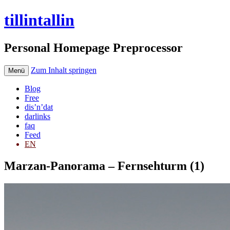
tillintallin
Personal Homepage Preprocessor
Zum Inhalt springen
Menü
Blog
Free
dis’n’dat
darlinks
faq
Feed
EN
Marzan-Panorama – Fernsehturm (1)