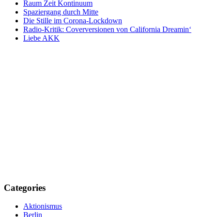
Raum Zeit Kontinuum
Spaziergang durch Mitte
Die Stille im Corona-Lockdown
Radio-Kritik: Coverversionen von California Dreamin‘
Liebe AKK
Categories
Aktionismus
Berlin