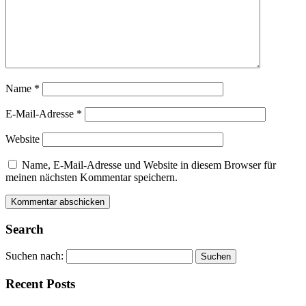
Name
*
E-Mail-Adresse
*
Website
Name, E-Mail-Adresse und Website in diesem Browser für
meinen nächsten Kommentar speichern.
Alternative:
Alternative:
Search
Suchen nach:
Recent Posts