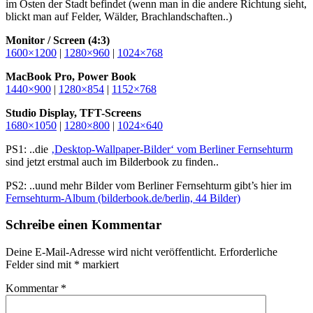
im Osten der Stadt befindet (wenn man in die andere Richtung sieht,
blickt man auf Felder, Wälder, Brachlandschaften..)
Monitor / Screen (4:3)
1600×1200
|
1280×960
|
1024×768
MacBook Pro, Power Book
1440×900
|
1280×854
|
1152×768
Studio Display, TFT-Screens
1680×1050
|
1280×800
|
1024×640
PS1: ..die
‚Desktop-Wallpaper-Bilder‘ vom Berliner Fernsehturm
sind jetzt erstmal auch im Bilderbook zu finden..
PS2: ..uund mehr Bilder vom Berliner Fernsehturm gibt’s hier im
Fernsehturm-Album (bilderbook.de/berlin, 44 Bilder)
Schreibe einen Kommentar
Deine E-Mail-Adresse wird nicht veröffentlicht.
Erforderliche
Felder sind mit
*
markiert
Kommentar
*