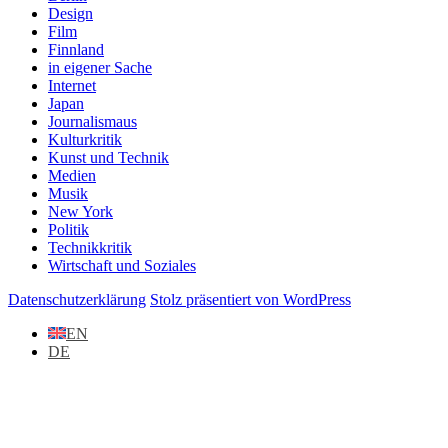
Design
Film
Finnland
in eigener Sache
Internet
Japan
Journalismaus
Kulturkritik
Kunst und Technik
Medien
Musik
New York
Politik
Technikkritik
Wirtschaft und Soziales
Datenschutzerklärung
Stolz präsentiert von WordPress
EN
DE