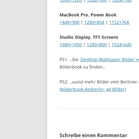
MacBook Pro, Power Book
1440×900
|
1280×854
|
1152×768
Studio Display, TFT-Screens
1680×1050
|
1280×800
|
1024×640
PS1: ..die
‚Desktop-Wallpaper-Bilder‘ 
Bilderbook zu finden..
PS2: ..uund mehr Bilder vom Berliner
(bilderbook.de/berlin, 44 Bilder)
Schreibe einen Kommentar