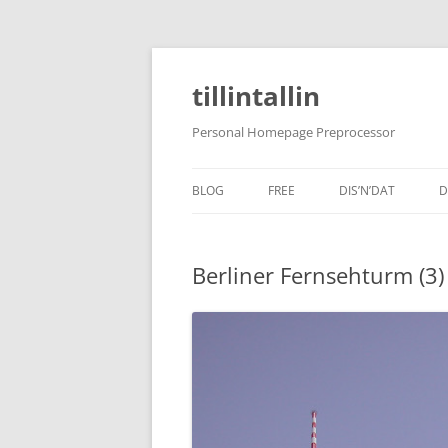
tillintallin
Personal Homepage Preprocessor
BLOG
FREE
DIS’N’DAT
D
Berliner Fernsehturm (3)