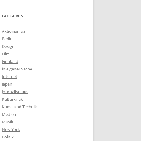
CATEGORIES
Aktionismus
Berlin
Design
Film
Finnland
in eigener Sache
Internet
Japan
Journalismaus
Kulturkritik
Kunst und Technik
Medien
Musik
New York
Politik