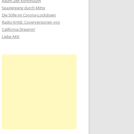
Raum Zeit Kontinuum
n
Spaziergang durch Mitte
a
Die Stille im Corona-Lockdown
c
Radio-Kritik: Coverversionen von
h
California Dreamin‘
:
Liebe AKK