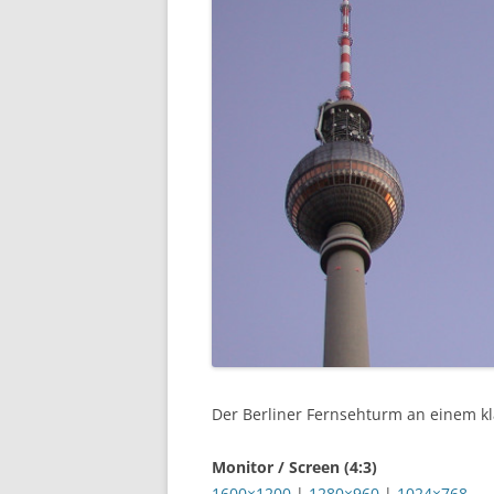
Der Berliner Fernsehturm an einem kl
Monitor / Screen (4:3)
1600×1200
|
1280×960
|
1024×768