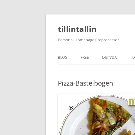
tillintallin
Personal Homepage Preprocessor
BLOG
FREE
DIS’N’DAT
D
Pizza-Bastelbogen