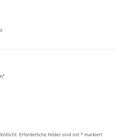
G)
en
“
entlicht.
Erforderliche Felder sind mit
*
markiert