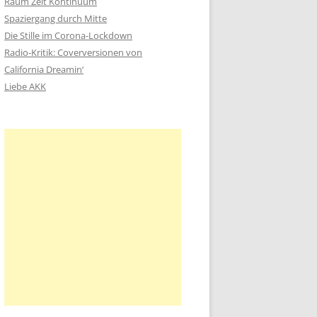
Raum Zeit Kontinuum
n
Spaziergang durch Mitte
a
Die Stille im Corona-Lockdown
c
Radio-Kritik: Coverversionen von
h
California Dreamin‘
:
Liebe AKK