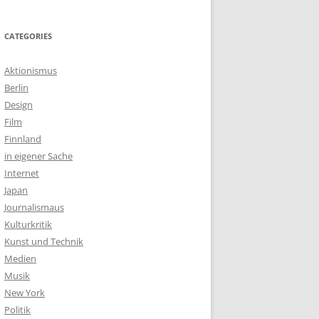
CATEGORIES
Aktionismus
Berlin
Design
Film
Finnland
in eigener Sache
Internet
Japan
Journalismaus
Kulturkritik
Kunst und Technik
Medien
Musik
New York
Politik