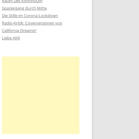
Raum Zeit Kontinuum
n
Spaziergang durch Mitte
a
Die Stille im Corona-Lockdown
c
Radio-Kritik: Coverversionen von
h
California Dreamin‘
:
Liebe AKK