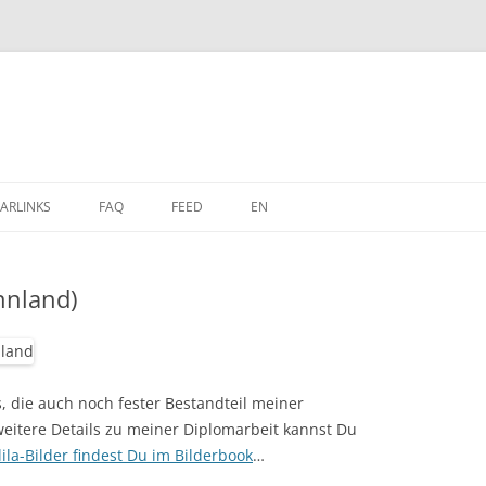
Zum
Inhalt
ARLINKS
FAQ
FEED
EN
springen
innland)
ts, die auch noch fester Bestandteil meiner
weitere Details zu meiner Diplomarbeit kannst Du
lila-Bilder findest Du im Bilderbook
…