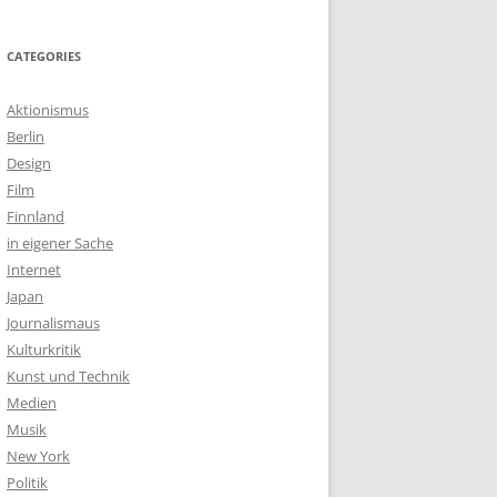
CATEGORIES
Aktionismus
Berlin
Design
Film
Finnland
in eigener Sache
Internet
Japan
Journalismaus
Kulturkritik
Kunst und Technik
Medien
Musik
New York
Politik