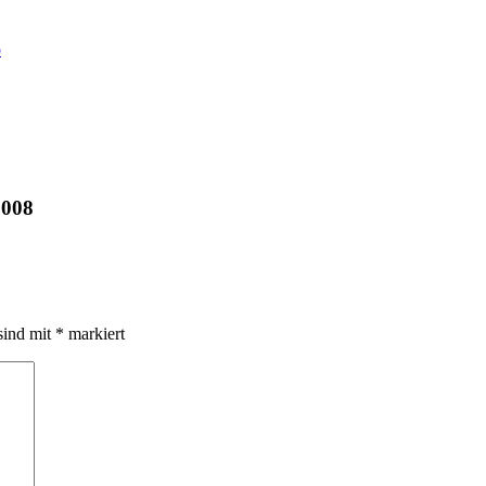
p
2008
sind mit
*
markiert