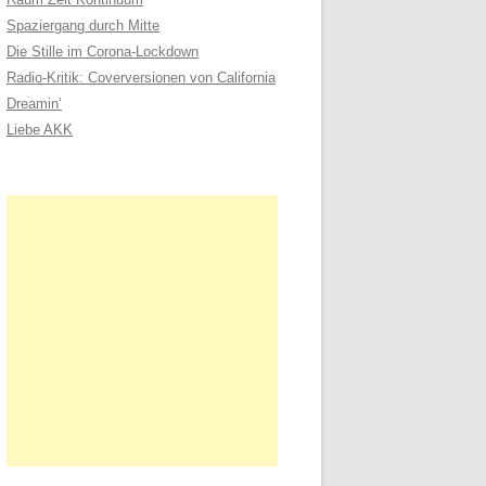
n
Spaziergang durch Mitte
a
Die Stille im Corona-Lockdown
c
Radio-Kritik: Coverversionen von California
h
Dreamin‘
:
Liebe AKK