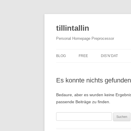
tillintallin
Personal Homepage Preprocessor
BLOG
FREE
DIS’N’DAT
Es konnte nichts gefunde
Bedaure, aber es wurden keine Ergebnis
passende Beiträge zu finden.
S
u
c