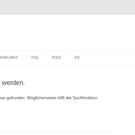
Zum
Inhalt
DARLINKS
FAQ
FEED
EN
springen
n werden.
se gefunden. Möglicherweise hilft die Suchfunktion